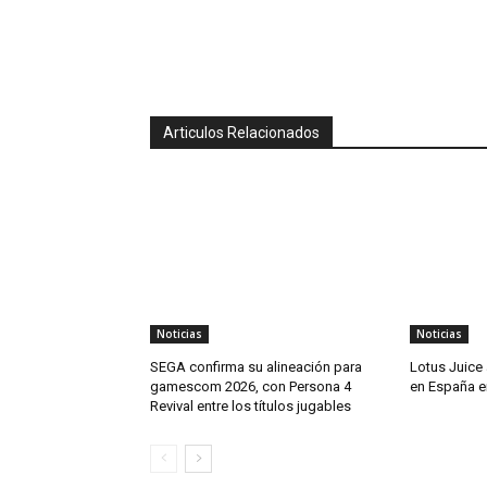
Articulos Relacionados
Noticias
Noticias
SEGA confirma su alineación para
Lotus Juice 
gamescom 2026, con Persona 4
en España e
Revival entre los títulos jugables