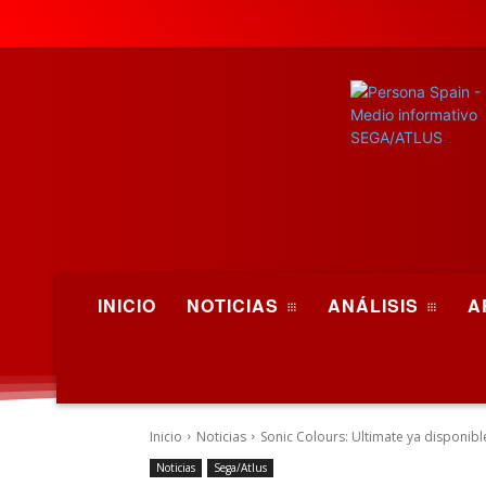
INICIO
NOTICIAS
ANÁLISIS
A
Inicio
Noticias
Sonic Colours: Ultimate ya disponib
Noticias
Sega/Atlus