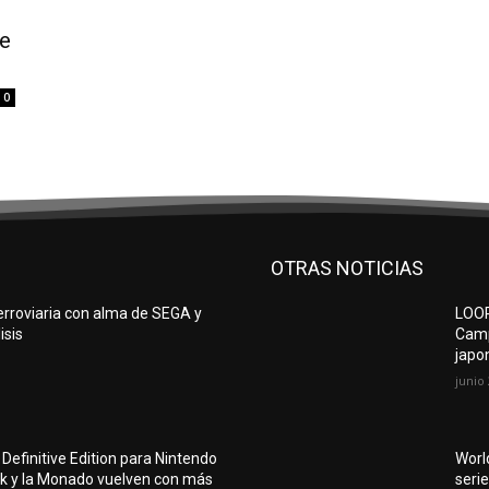
e
0
OTRAS NOTICIAS
erroviaria con alma de SEGA y
LOOP
isis
Camp
japo
junio 
Definitive Edition para Nintendo
Worl
ulk y la Monado vuelven con más
seri