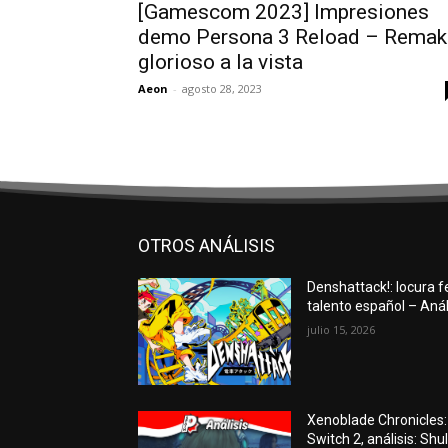
[Gamescom 2023] Impresiones
demo Persona 3 Reload – Remak
glorioso a la vista
Aeon
-
agosto 28, 2023
OTROS ANÁLISIS
Denshattack!: locura f
talento español – Anál
julio 15, 2026
Xenoblade Chronicles: 
Switch 2, análisis: Sh