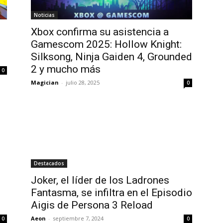
Noticias
Xbox confirma su asistencia a
Gamescom 2025: Hollow Knight:
Silksong, Ninja Gaiden 4, Grounded
2 y mucho más
0
Magician
-
julio 28, 2025
0
Destacados
Joker, el líder de los Ladrones
Fantasma, se infiltra en el Episodio
Aigis de Persona 3 Reload
Aeon
-
septiembre 7, 2024
0
0