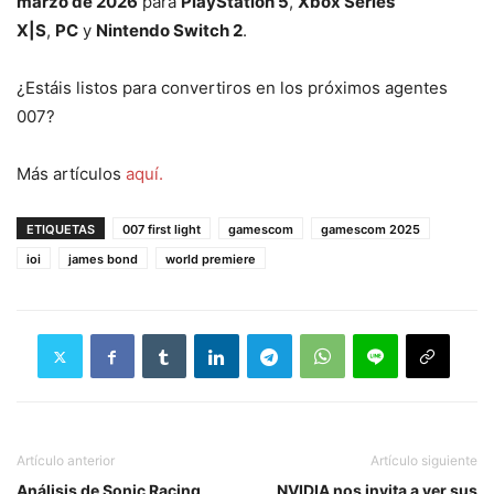
marzo de 2026
para
PlayStation 5
,
Xbox Series
X|S
,
PC
y
Nintendo Switch 2
.
¿Estáis listos para convertiros en los próximos agentes
007?
Más artículos
aquí.
ETIQUETAS
007 first light
gamescom
gamescom 2025
ioi
james bond
world premiere
Artículo anterior
Artículo siguiente
Análisis de Sonic Racing
NVIDIA nos invita a ver sus