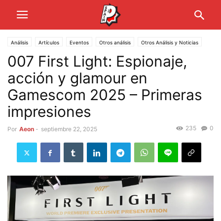
Análisis
Artículos
Eventos
Otros análisis
Otros Análisis y Noticias
007 First Light: Espionaje,
acción y glamour en
Gamescom 2025 – Primeras
impresiones
235
0
Por
Aeon
-
septiembre 22, 2025