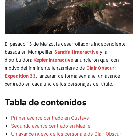
El pasado 13 de Marzo, la desarrolladora independiente
basada en Montpellier
Sandfall Interactive
y la
distribuidora
Kepler Interactive
anunciaron que, con
motivo del inminente lanzamiento de
Clair Obscur:
Expedition 33
, lanzarán de forma semanal un avance
centrado en cada uno de los personajes del título.
Tabla de contenidos
Primer avance centrado en Gustave
Segundo avance centrado en Maelle
Un avance nuevo de los personaje de Clair Obscur: