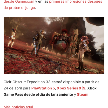
desde Gamescom
y en las
primeras impresiones después
de probar el juego
.
Clair Obscur: Expedition 33 estará disponible a partir del
24 de abril para
PlayStation 5
,
Xbox Series X|S
,
Xbox
Game Pass desde el dia de lanzamiento
y
Steam
.
Más noticias aquí…