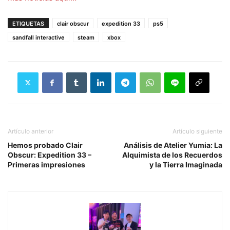
ETIQUETAS
clair obscur
expedition 33
ps5
sandfall interactive
steam
xbox
Artículo anterior
Artículo siguiente
Hemos probado Clair
Análisis de Atelier Yumia: La
Obscur: Expedition 33 –
Alquimista de los Recuerdos
Primeras impresiones
y la Tierra Imaginada