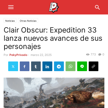
Noticias
Otras Noticias
Clair Obscur: Expedition 33
lanza nuevos avances de sus
personajes
773
0
Por
PekyPrivado
-
marzo 22, 2025