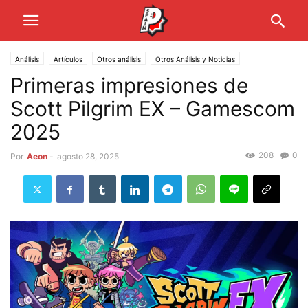
Análisis
Artículos
Otros análisis
Otros Análisis y Noticias
Primeras impresiones de
Scott Pilgrim EX – Gamescom
2025
208
0
Por
Aeon
-
agosto 28, 2025