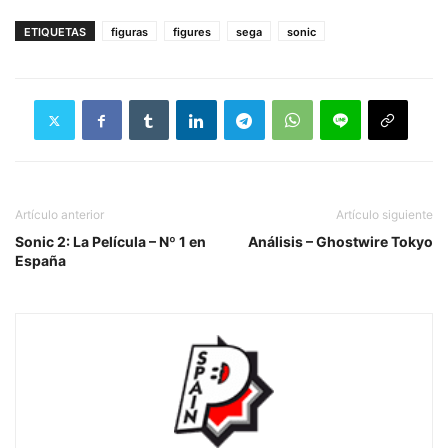
ETIQUETAS
figuras
figures
sega
sonic
Artículo anterior
Artículo siguiente
Sonic 2: La Película – Nº 1 en
Análisis – Ghostwire Tokyo
España