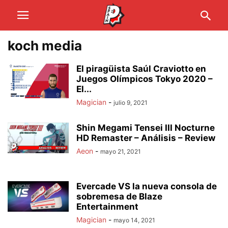
koch media
El piragüista Saúl Craviotto en
Juegos Olímpicos Tokyo 2020 –
El...
Magician
-
julio 9, 2021
Shin Megami Tensei III Nocturne
HD Remaster – Análisis – Review
Aeon
-
mayo 21, 2021
Evercade VS la nueva consola de
sobremesa de Blaze
Entertainment
Magician
-
mayo 14, 2021